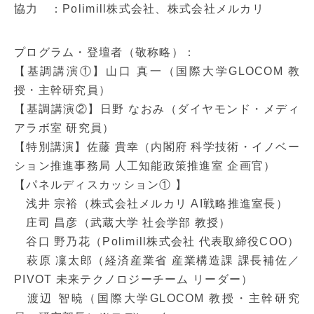
協力 ：Polimill株式会社、株式会社メルカリ
プログラム・登壇者（敬称略）：
【基調講演①】山口 真一（国際大学GLOCOM 教
授・主幹研究員）
【基調講演②】日野 なおみ（ダイヤモンド・メディ
アラボ室 研究員）
【特別講演】佐藤 貴幸（内閣府 科学技術・イノベー
ション推進事務局 人工知能政策推進室 企画官）
【パネルディスカッション① 】
浅井 宗裕（株式会社メルカリ AI戦略推進室長）
庄司 昌彦（武蔵大学 社会学部 教授）
谷口 野乃花（Polimill株式会社 代表取締役COO）
萩原 凜太郎（経済産業省 産業構造課 課長補佐／
PIVOT 未来テクノロジーチーム リーダー）
渡辺 智暁（国際大学GLOCOM 教授・主幹研究