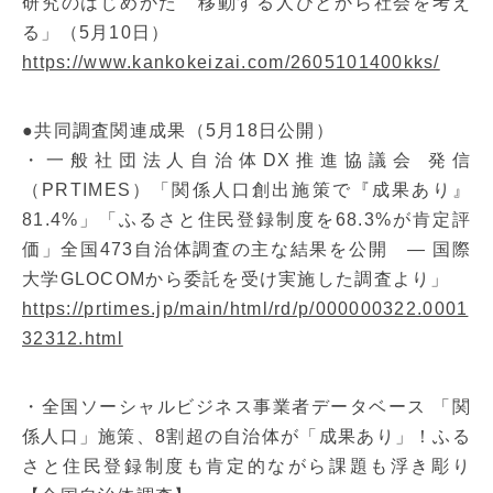
研究のはじめかた 移動する人びとから社会を考え
る」（5月10日）
https://www.kankokeizai.com/2605101400kks/
●共同調査関連成果（5月18日公開）
・一般社団法人自治体DX推進協議会 発信
（PRTIMES）「関係人口創出施策で『成果あり』
81.4%」「ふるさと住民登録制度を68.3%が肯定評
価」全国473自治体調査の主な結果を公開 ― 国際
大学GLOCOMから委託を受け実施した調査より」
https://prtimes.jp/main/html/rd/p/000000322.0001
32312.html
・全国ソーシャルビジネス事業者データベース 「関
係人口」施策、8割超の自治体が「成果あり」！ふる
さと住民登録制度も肯定的ながら課題も浮き彫り