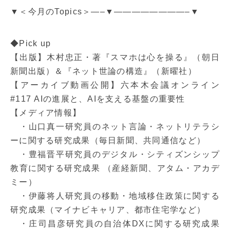
▼＜今月のTopics＞—–▼————————–▼
◆Pick up
【出版】木村忠正・著『スマホは心を操る』（朝日
新聞出版）＆『ネット世論の構造』（新曜社）
【アーカイブ動画公開】六本木会議オンライン
#117 AIの進展と、AIを支える基盤の重要性
【メディア情報】
・山口真一研究員のネット言論・ネットリテラシ
ーに関する研究成果（毎日新聞、共同通信など）
・豊福晋平研究員のデジタル・シティズンシップ
教育に関する研究成果 （産経新聞、アタム・アカデ
ミー）
・伊藤将人研究員の移動・地域移住政策に関する
研究成果（マイナビキャリア、都市住宅学など）
・庄司昌彦研究員の自治体DXに関する研究成果