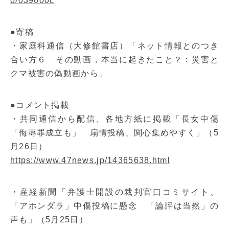
0/039000c
●寄稿
・家庭科通信（大修館書店）「ネット情報とのつき
合い方６ その動画，本当に起きたこと？：災害と
クマ被害の偽動画から」
●コメント掲載
・共同通信から配信、各地方紙に掲載「長女中傷
「侮辱罪成立も」 扇情投稿、関心集めやすく」（5
月26日）
https://www.47news.jp/14365638.html
・産経新聞「弁護士開設の裁判官口コミサイト、
「アホンダラ」中傷投稿に懸念 「論評は当然」の
声も」（5月25日）