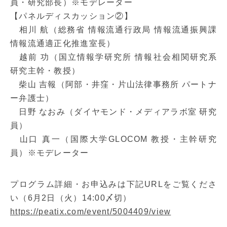
員・研究部長）※モデレーター
【パネルディスカッション②】
相川 航（総務省 情報流通行政局 情報流通振興課
情報流通適正化推進室長）
越前 功（国立情報学研究所 情報社会相関研究系
研究主幹・教授）
柴山 吉報（阿部・井窪・片山法律事務所 パートナ
ー弁護士）
日野 なおみ（ダイヤモンド・メディアラボ室 研究
員）
山口 真一（国際大学GLOCOM 教授・主幹研究
員）※モデレーター
プログラム詳細・お申込みは下記URLをご覧くださ
い（6月2日（火）14:00〆切）
https://peatix.com/event/5004409/view