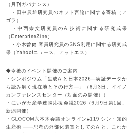
（月刊ガバナンス）
・田中辰雄研究員のネット言論に関する寄稿（ア
ゴラ）
・中西崇文研究員のAI技術に関する研究成果
（EnterpriseZine）
・小木曽健 客員研究員のSNS利用に関する研究成
果（Yahoo!ニュース、アットエス）
◆今後のイベント開催のご案内
・シンポジウム「生成AIと日本2026―実証データか
ら読み解く現在地とその行方―」（6月3日、イイノ
カンファレンスセンター（対面のみ開催））
・にいがた産学連携応援会議2026（6月9日第1回、
新潟開催）
・GLOCOM六本木会議オンライン#119 シン・知的
生産術 ――思考の外部化装置としてのAIと、これか