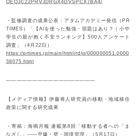
OEQJC22PRVJDRGX4DVSPCX7BA4/
・監修調査の成果公表：アタムアカデミー発信（PR
TIMES）「【AIを使った勉強・宿題はあり？｜小中
学生の親が抱く不安ランキング】500人アンケート
調査」（4月22日）
https://prtimes.jp/main/html/rd/p/000000051.0000
38075.html
—————————————————
【メディア情報】伊藤将人研究員の移動・地域移住
政策に関する研究成果
・寄稿：海鳴月報 連載第8回「移動する者への「ま
なざし」――空爆・壁・国境管理」（5月17日）