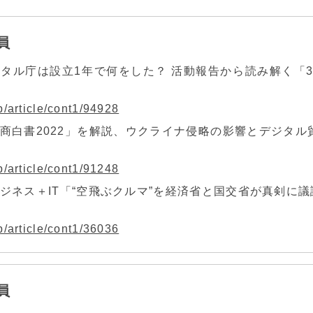
員
ジタル庁は設立1年で何をした？ 活動報告から読み解く「
p/article/cont1/94928
通商白書2022」を解説、ウクライナ侵略の影響とデジタル
p/article/cont1/91248
ジネス＋IT「“空飛ぶクルマ”を経済省と国交省が真剣に議
p/article/cont1/36036
員