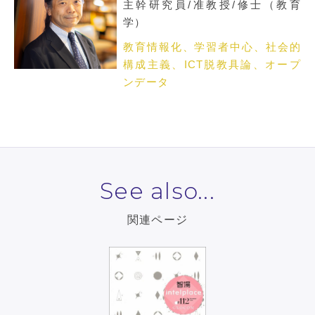
主幹研究員/准教授/修士（教育
学）
教育情報化、学習者中心、社会的
構成主義、ICT脱教具論、オープ
ンデータ
See also...
関連ページ