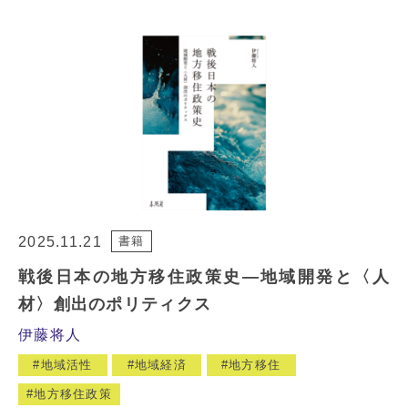
2025.11.21
書籍
戦後日本の地方移住政策史―地域開発と〈人
材〉創出のポリティクス
伊藤将人
地域活性
地域経済
地方移住
地方移住政策