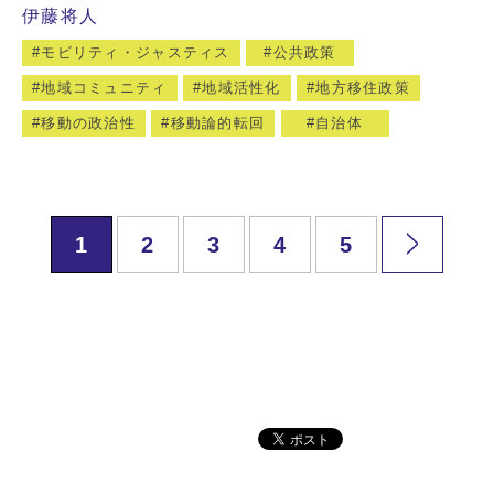
伊藤将人
モビリティ・ジャスティス
公共政策
地域コミュニティ
地域活性化
地方移住政策
移動の政治性
移動論的転回
自治体
1
2
3
4
5