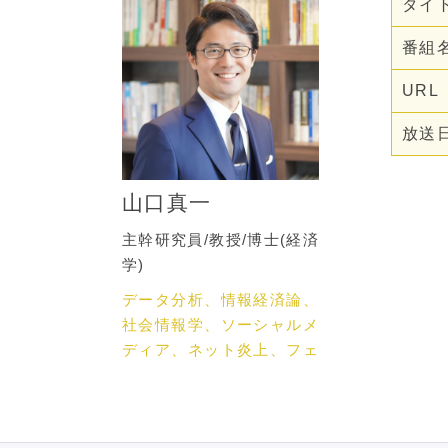
タイ
番組
URL
放送
山口真一
主幹研究員/教授/博士(経済
学)
データ分析、情報経済論、
社会情報学、ソーシャルメ
ディア、ネット炎上、フェ
イクニュース、ネットメデ
ィア論