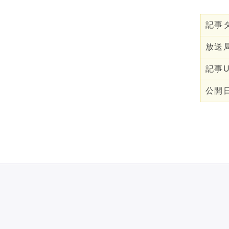
イクニュース、ネットメデ
ィア論
記事
放送
記事U
公開