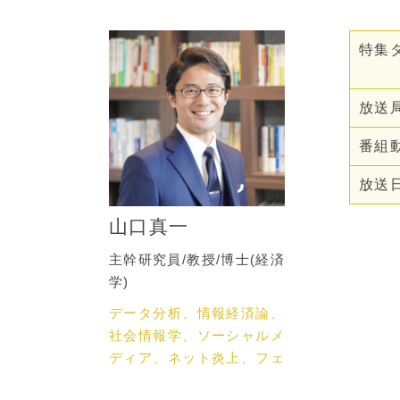
特集
放送
番組動
放送
山口真一
主幹研究員/教授/博士(経済
学)
データ分析、情報経済論、
社会情報学、ソーシャルメ
ディア、ネット炎上、フェ
イクニュース、ネットメデ