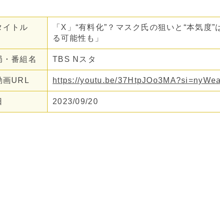
タイトル
「X」“有料化”？マスク氏の狙いと“本気度
る可能性も」
局・番組名
TBS Nスタ
画URL
https://youtu.be/37HtpJOo3MA?si=ny
日
2023/09/20