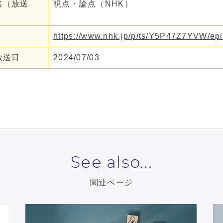
名（放送
視点・論点（NHK）
https://www.nhk.jp/p/ts/Y5P47Z7YVW/e
放送日
2024/07/03
See also...
関連ページ