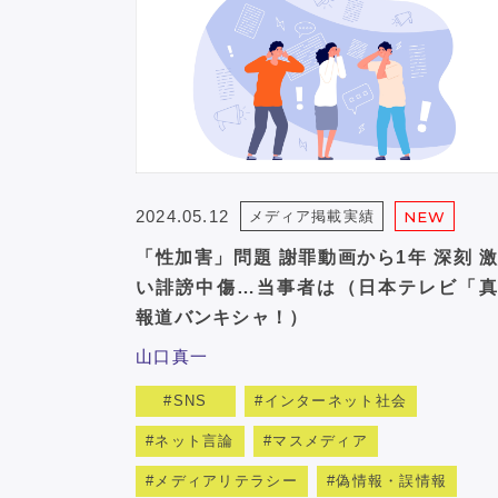
2024.05.12
メディア掲載実績
NEW
「性加害」問題 謝罪動画から1年 深刻 
い誹謗中傷…当事者は（日本テレビ「真
報道バンキシャ！）
山口真一
SNS
インターネット社会
ネット言論
マスメディア
メディアリテラシー
偽情報・誤情報