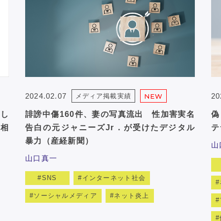
2024.02.07
20
メディア掲載実績
NEW
激し
誹謗中傷160件、妻の写真流出 性加害実名
偽
相
告白の元ジャニーズJr．が受けたデジタル
テ
暴力（産経新聞）
山
山口真一
SNS
インターネット社会
ソーシャルメディア
ネット炎上