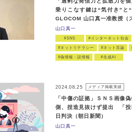
「過剰な発信力と拡散力を個
乗りこなす鍵は“気付き”と
GLOCOM 山口真一准教授（ス
山口真一
SNS
インターネット社会
ネットリテラシー
ネット言論
偽情報・誤情報
生成AI
2024.08.25
メディア掲載実績
「中傷の証拠」ＳＮＳ画像偽
側、捏造見抜けず提出 「投
日判決（朝日新聞）
山口真一