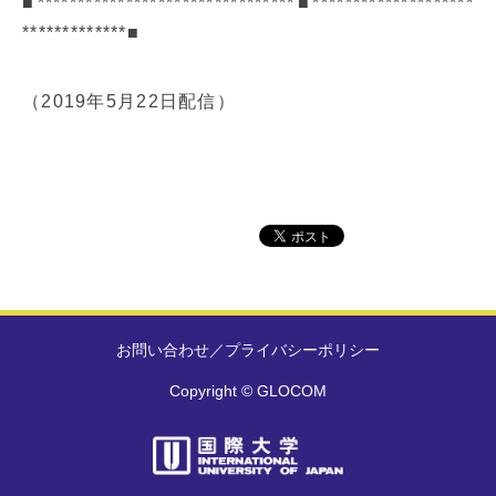
■********************************■********************
*************■
（2019年5月22日配信）
お問い合わせ
／
プライバシーポリシー
Copyright © GLOCOM