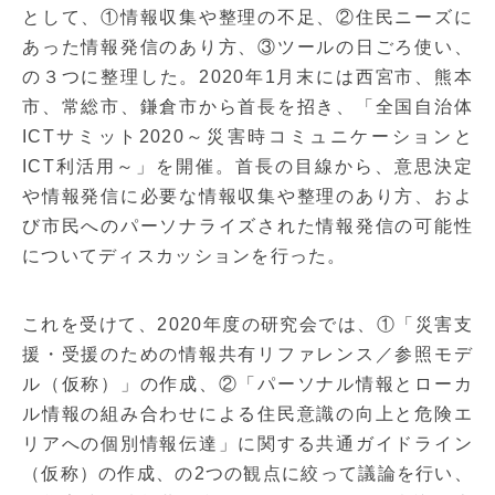
として、①情報収集や整理の不足、②住民ニーズに
あった情報発信のあり方、③ツールの日ごろ使い、
の３つに整理した。2020年1月末には西宮市、熊本
市、常総市、鎌倉市から首長を招き、「全国自治体
ICTサミット2020～災害時コミュニケーションと
ICT利活用～」を開催。首長の目線から、意思決定
や情報発信に必要な情報収集や整理のあり方、およ
び市民へのパーソナライズされた情報発信の可能性
についてディスカッションを行った。
これを受けて、2020年度の研究会では、①「災害支
援・受援のための情報共有リファレンス／参照モデ
ル（仮称）」の作成、②「パーソナル情報とローカ
ル情報の組み合わせによる住民意識の向上と危険エ
リアへの個別情報伝達」に関する共通ガイドライン
（仮称）の作成、の2つの観点に絞って議論を行い、