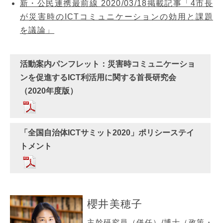
新・公民連携最前線 2020/03/18掲載記事「4市長
が災害時のICTコミュニケーションの効用と課題
を議論」
活動案内パンフレット：災害時コミュニケーショ
ンを促進するICT利活用に関する首長研究会
（2020年度版）
「全国自治体ICTサミット2020」ポリシーステイ
トメント
櫻井美穂子
主幹研究員（併任）/博士（政策・