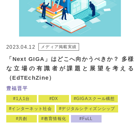
2023.04.12
メディア掲載実績
「Next GIGA」はどこへ向かうべきか？ 多様
な立場の有識者が課題と展望を考える
（EdTEchZine）
豊福晋平
1人1台
DX
GIGAスクール構想
インターネット社会
デジタルシティズンシップ
共創
教育情報化
FuLL