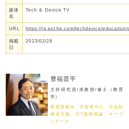
媒体
Tech ＆ Device TV
名
URL
https://jp.ext.hp.com/techdevice/education
掲載
2023/02/28
日
豊福晋平
主幹研究員/准教授/修士（教育
学）
教育情報化、学習者中心、社会的
構成主義、ICT脱教具論、オープ
ンデータ