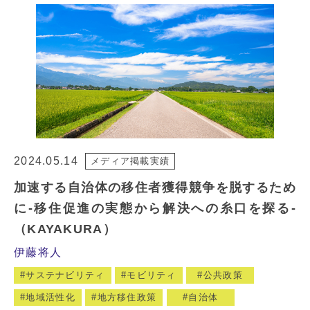
2024.05.14
メディア掲載実績
加速する自治体の移住者獲得競争を脱するため
に-移住促進の実態から解決への糸口を探る-
（KAYAKURA）
伊藤将人
サステナビリティ
モビリティ
公共政策
地域活性化
地方移住政策
自治体