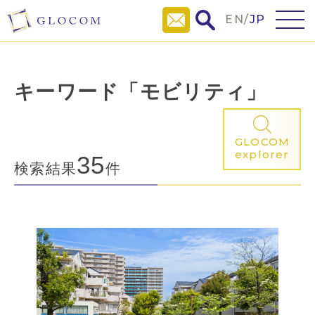
EN
/
JP
キーワード「モビリティ」
GLOCOM
explorer
35
検索結果
件