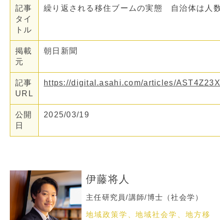
記事
繰り返される移住ブームの実態 自治体は人
タイ
トル
掲載
朝日新聞
元
記事
https://digital.asahi.com/articles/AST4Z
URL
公開
2025/03/19
日
伊藤将人
主任研究員/講師/博士（社会学）
地域政策学、地域社会学、地方移