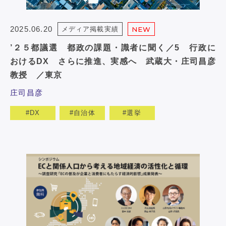
2025.06.20
メディア掲載実績
NEW
’２５都議選 都政の課題・識者に聞く／5 行政に
おけるDX さらに推進、実感へ 武蔵大・庄司昌彦
教授 ／東京
庄司昌彦
DX
自治体
選挙