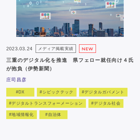
2023.03.24
メディア掲載実績
NEW
三重のデジタル化を推進 県フェロー就任向け４氏
が抱負（伊勢新聞）
庄司昌彦
DX
シビックテック
デジタルガバメント
デジタルトランスフォーメーション
デジタル社会
地域情報化
自治体