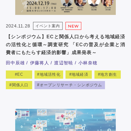
2024.11.28
イベント案内
NEW
【シンポジウム】ECと関係人口から考える地域経済
の活性化と循環～調査研究 「ECの普及が企業と消
費者にもたらす経済的影響」成果発表～
田中辰雄
伊藤将人
渡辺智暁
小林奈穂
EC
地域活性化
地域経済
地方創生
関係人口
オープンリサーチ・シンポジウム