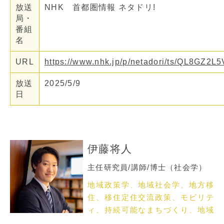
放送
NHK 首都圏情報 ネタドリ!
局・
番組
名
URL
https://www.nhk.jp/p/netadori/ts/QL8GZ2
放送
2025/5/9
日
伊藤将人
主任研究員/講師/博士（社会学）
地域政策学、地域社会学、地方移
住、移住定住交流政策、モビリテ
ィ、持続可能なまちづくり、地域
課題解決