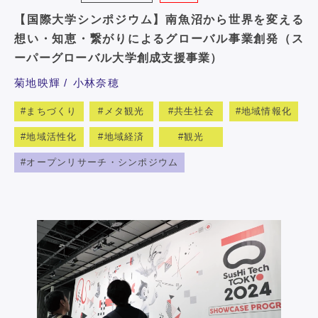
【国際大学シンポジウム】南魚沼から世界を変える
想い・知恵・繋がりによるグローバル事業創発（ス
ーパーグローバル大学創成支援事業）
菊地映輝
小林奈穂
まちづくり
メタ観光
共生社会
地域情報化
地域活性化
地域経済
観光
オープンリサーチ・シンポジウム