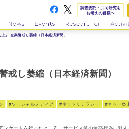
調査委託・共同研究を
お考えの皆様へ
News
Events
Researcher
Activi
炎上」 企業警戒し萎縮（日本経済新聞）
業警戒し萎縮（日本経済新聞）
ン
ソーシャルメディア
ネットリテラシー
ネット炎
アンケートを行ったところ、サービス業の迷惑行為に対す