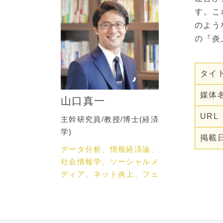
す。こ
のよう
の『炎
タイ
媒体
山口真一
URL
主幹研究員/教授/博士(経済
学)
掲載
データ分析、情報経済論、
社会情報学、ソーシャルメ
ディア、ネット炎上、フェ
イクニュース、ネットメデ
ィア論