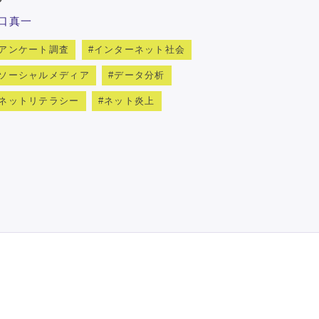
口真一
アンケート調査
インターネット社会
ソーシャルメディア
データ分析
ネットリテラシー
ネット炎上