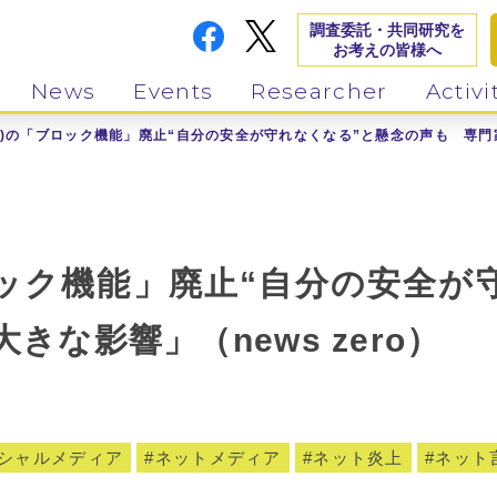
調査委託・共同研究を
お考えの皆様へ
News
Events
Researcher
Activi
tter)の「ブロック機能」廃止“自分の安全が守れなくなる”と懸念の声も 専門
の「ブロック機能」廃止“自分の安全
な影響」（news zero）
シャルメディア
ネットメディア
ネット炎上
ネット