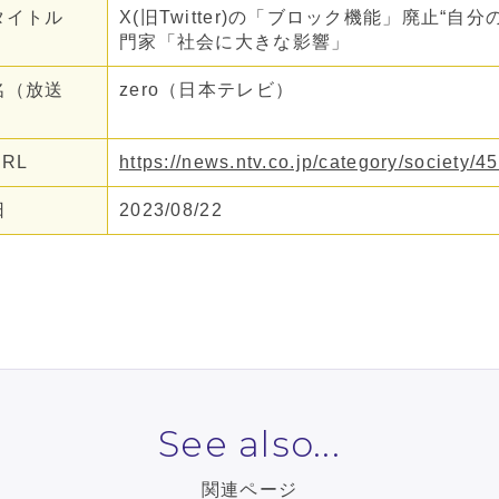
タイトル
X(旧Twitter)の「ブロック機能」廃止“
門家「社会に大きな影響」
名（放送
zero（日本テレビ）
RL
https://news.ntv.co.jp/category/societ
日
2023/08/22
See also...
関連ページ