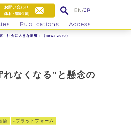
お問い合わせ
EN
/
JP
（取材・講演依頼）
ties
Publications
Access
家「社会に大きな影響」（news zero）
が守れなくなる”と懸念の
言論
プラットフォーム