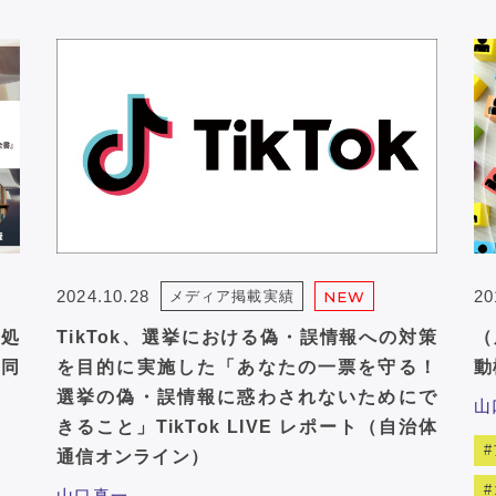
2024.10.28
20
メディア掲載実績
NEW
の処
TikTok、選挙における偽・誤情報への対策
（
同
を目的に実施した「あなたの一票を守る！
動
選挙の偽・誤情報に惑わされないためにで
山
きること」TikTok LIVE レポート（自治体
通信オンライン）
山口真一