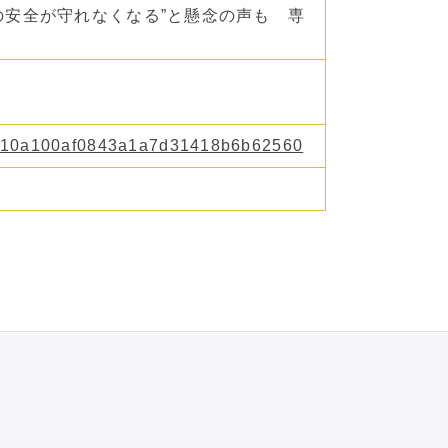
自分の安全が守れなくなる”と懸念の声も 専
y/4510a100af0843a1a7d31418b6b62560