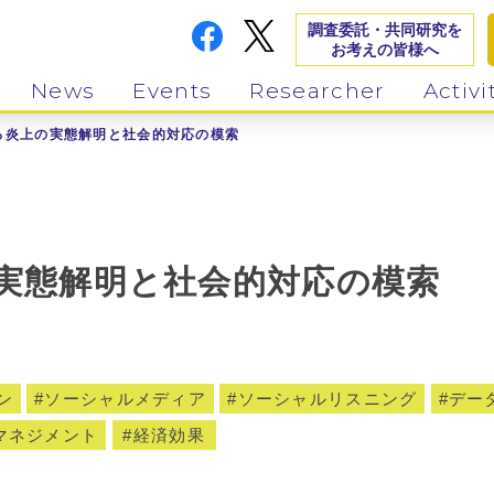
調査委託・共同研究を
お考えの皆様へ
News
Events
Researcher
Activi
る炎上の実態解明と社会的対応の模索
実態解明と社会的対応の模索
ン
ソーシャルメディア
ソーシャルリスニング
デー
マネジメント
経済効果