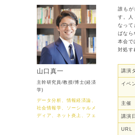
誰もが
す。人
なって
ばなら
本会で
対処す
山口真一
講演
主幹研究員/教授/博士(経済
イベ
学)
データ分析、情報経済論、
主催
社会情報学、ソーシャルメ
ディア、ネット炎上、フェ
講演
イクニュース、ネットメデ
URL
ィア論