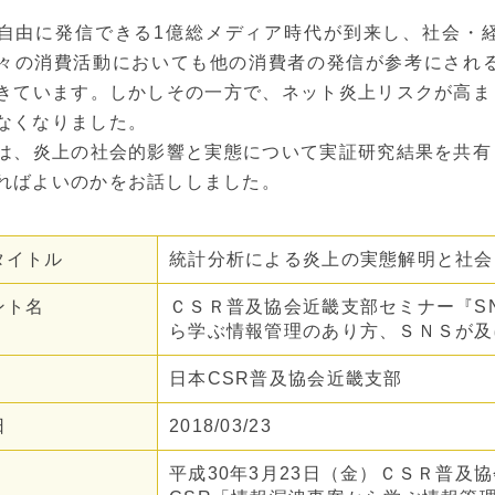
自由に発信できる1億総メディア時代が到来し、社会・
々の消費活動においても他の消費者の発信が参考にされる
きています。しかしその一方で、ネット炎上リスクが高ま
なくなりました。
は、炎上の社会的影響と実態について実証研究結果を共有
ればよいのかをお話ししました。
タイトル
統計分析による炎上の実態解明と社会
ント名
ＣＳＲ普及協会近畿支部セミナー『S
ら学ぶ情報管理のあり方、ＳＮＳが及
日本CSR普及協会近畿支部
日
2018/03/23
平成30年3月23日（金）ＣＳＲ普及