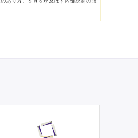
理のあり方、ＳＮＳが及ぼす内部統制の限