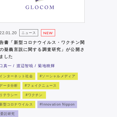
22.01.20
ニュース
NEW
告書「新型コロナウイルス・ワクチン関
の疑義言説に関する調査研究」が公開さ
ました
口真一
渡辺智暁
菊地映輝
インターネット社会
ソーシャルメディア
データ分析
フェイクニュース
リテラシー
ワクチン
新型コロナウイルス
Innovation Nippon
委託研究