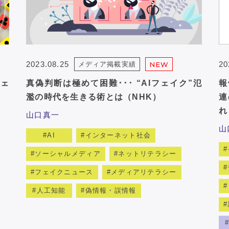
2023.08.25
20
メディア掲載実績
NEW
ェ
真偽判断は極めて困難･･･ “AIフェイク”氾
報
濫の時代を生きる術とは（NHK）
連
れ
山口真一
山
AI
インターネット社会
ソーシャルメディア
ネットリテラシー
フェイクニュース
メディアリテラシー
人工知能
偽情報・誤情報