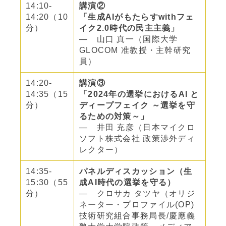
14:10-
講演②
14:20（10
「生成AIがもたらすwithフェ
分）
イク2.0時代の民主主義」
― 山口 真一（国際大学
GLOCOM 准教授・主幹研究
員）
14:20-
講演③
14:35（15
「2024年の選挙におけるAI と
分）
ディープフェイク ～選挙を守
るための対策～」
― 井田 充彦（日本マイクロ
ソフト株式会社 政策渉外ディ
レクター）
14:35-
パネルディスカッション（生
15:30（55
成AI時代の選挙を守る）
分）
― クロサカ タツヤ（オリジ
ネーター・プロファイル(OP)
技術研究組合事務局長/慶應義