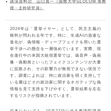
講演資料② 山口真一（国際大学GLOCOM 准教
授・主幹研究員）
2024年は「選挙イヤー」として、民主主義の
根幹が問われる年です。特に、生成AIの急速な
進化が、偽情報・ディープフェイクを用いた選
挙干渉への懸念を一層強めています。実際、現
在進行中の米国大統領選挙では、偽音声・偽画
像・偽動画といったフェイクコンテンツが大量
に拡散され、その影響力が無視できない状況で
す。調査によれば、特に政治家を弱く支持して
いる層ほどその政治家に関するネガティブな偽
情報を見て支持を下げやすく、選挙結果を左右
するリスクが指摘されています。
日本においても、10月27日に迫る衆議院議員