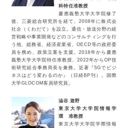
科特任准教授
慶應義塾大学大学院修了
後、三菱総合研究所を経て、2008年に株式会
社企（くわだて）を設立。通信・放送分野の経
営戦略や事業開発などのコンサルティングを行
う他、総務省、経済産業省、OECD等の政府委
員を務め、政策立案を支援。2016年から慶應
義塾大学大学院特任准教授、2022年からOP技
術研究組合事務局長を兼務。近著『5Gでビジ
ネスはどう変わるのか』（日経BP刊）。国際
大学GLOCOM客員研究員。
澁谷 遊野
東京大学大学院情報学
環 准教授
東京大学大学院学際情報