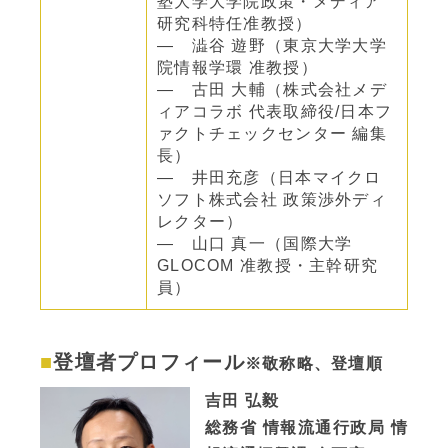
塾大学大学院政策・メディア
研究科特任准教授）
― 澁谷 遊野（東京大学大学
院情報学環 准教授）
― 古田 大輔（株式会社メデ
ィアコラボ 代表取締役/日本フ
ァクトチェックセンター 編集
長）
― 井田充彦（日本マイクロ
ソフト株式会社 政策渉外ディ
レクター）
― 山口 真一（国際大学
GLOCOM 准教授・主幹研究
員）
登壇者プロフィール
※敬称略、登壇順
吉田 弘毅
総務省 情報流通行政局 情