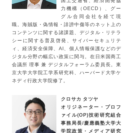
国土交通省、経済開発協
力機構（OECD）、グー
グル合同会社を経て現
職。海賊版・偽情報・誹謗中傷等のネット上の
コンテンツに関する諸課題、デジタル・リテラ
シーに関する普及啓発、サイバーセキュリテ
ィ、経済安全保障、AI、個人情報保護などのデ
ジタル分野の幅広い政策に関与。在日米国商工
会議所 理事 兼 デジタルフォーラム委員長。東
京大学大学院工学系研究科、ハーバード大学ケ
ネディ行政大学院修了。
クロサカ タツヤ
オリジネーター・プロフ
ァイル(OP)技術研究組合
事務局長/慶應義塾大学大
学院政策・メディア研究