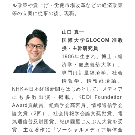
ル政策や賃上げ・労働市場改革などの経済政策
等の立案に従事の後、現職。
山口 真一
国際大学GLOCOM 准教
授・主幹研究員
1986年生まれ。博士（経
済学・慶應義塾大学）。
専門は計量経済学、社会
情報学、情報経済論。
NHKや日本経済新聞をはじめとして、メディア
にも多数出演・掲載。KDDI Foundation
Award貢献賞、組織学会高宮賞、情報通信学会
論文賞（2回）、社会情報学会論文奨励賞、電
気通信普及財団賞、紀伊國屋じんぶん大賞を受
賞。主な著作に『ソーシャルメディア解体全