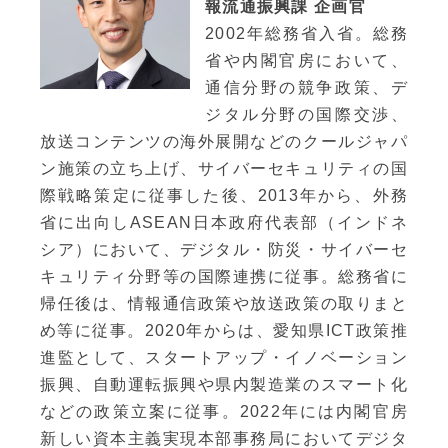
報流通振興課 企画官
2002年総務省入省。総務
省や内閣官房において、
通信分野の競争政策、デ
ジタル分野の国際交渉、
放送コンテンツの海外展開などのクールジャパ
ン施策の立ち上げ、サイバーセキュリティの国
際戦略策定に従事した後、2013年から、外務
省に出向しASEAN日本政府代表部（インドネ
シア）において、デジタル・防災・サイバーセ
キュリティ分野等の国際連携に従事。総務省に
帰任後は、情報通信政策や放送政策の取りまと
め等に従事。2020年からは、愛知県ICT政策推
進監として、スタートアップ・イノベーション
振興、自動運転振興や県内製造業のスマート化
などの政策立案に従事。2022年には内閣官房
新しい資本主義実現本部事務局においてデジタ