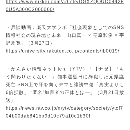
https://www.nikkei.com/article/DGXZQOUD0442F
0U5A300C2000000/
・鼎談動画：楽天大学ラボ「社会現象としてのSNS
情報社会の現在地と未来 山口真一 × 笹原和俊 × 宇
野常寛」（3月27日）
https://university.rakuten.co.jp/contents/lb0019/
・かんさい情報ネットten.（YTV）「【ナゼ】『も
う関わりたくない…』知事選翌日に辞職した元県議
死亡 SNS上で牙を向くデマと誹謗中傷「真実よりも
6倍拡散」 “匿名”加害者の正体とは―」（3月21日放
送）
https://news.ntv.co.jp/n/ytv/category/society/ytcf7
04b00dab841bb9d10c79a10c1b30f