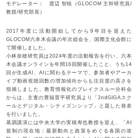
モデレーター： 渡辺 智暁（GLOCOM 主幹研究員/
教授/研究部長）
2017年度に活動開始してから9年目を迎えた
GLOCOM六本木会議の年次総会を、国際文化会館に
て開催しました。
小林奈穂研究員は2024年度の活動報告を行い、六本
木会議オンラインを年間16回開催したこと、うち14
回が生成AI、AIに関わるテーマで、参加者やアーカ
イブ動画視聴回数の増加傾向からも注目度の高さを
指摘しました。教育情報化のブレイクスルー分科会
からは、主査の豊福晋平研究員より「2ndGIGAスク
ールとデジタル・シティズンシップ」と題した発表
を行いました。
基調講演には中央大学の実積寿也教授を迎え、「AI
規制の現在地：最新動向と政策をめぐる各国の攻