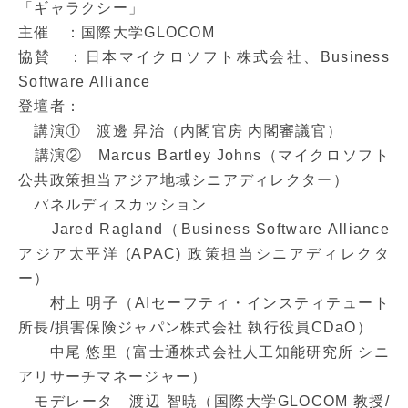
「ギャラクシー」
主催 ：国際大学GLOCOM
協賛 ：日本マイクロソフト株式会社、Business
Software Alliance
登壇者：
講演① 渡邊 昇治（内閣官房 内閣審議官）
講演② Marcus Bartley Johns（マイクロソフト
公共政策担当アジア地域シニアディレクター）
パネルディスカッション
Jared Ragland（Business Software Alliance
アジア太平洋 (APAC) 政策担当シニアディレクタ
ー）
村上 明子（AIセーフティ・インスティテュート
所長/損害保険ジャパン株式会社 執行役員CDaO）
中尾 悠里（富士通株式会社人工知能研究所 シニ
アリサーチマネージャー）
モデレータ 渡辺 智暁（国際大学GLOCOM 教授/