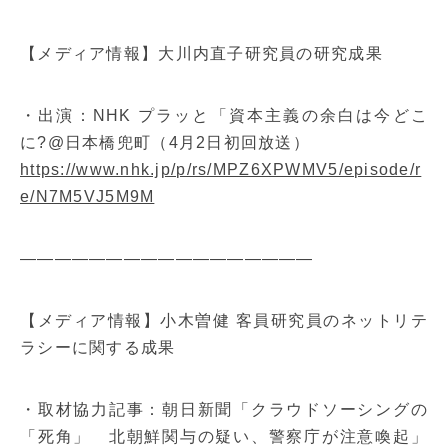
【メディア情報】大川内直子研究員の研究成果
・出演：NHK プラッと「資本主義の余白は今どこ
に?@日本橋兜町（4月2日初回放送）
https://www.nhk.jp/p/rs/MPZ6XPWMV5/episode/r
e/N7M5VJ5M9M
—————————————————
【メディア情報】小木曽健 客員研究員のネットリテ
ラシーに関する成果
・取材協力記事：朝日新聞「クラウドソーシングの
「死角」 北朝鮮関与の疑い、警察庁が注意喚起」