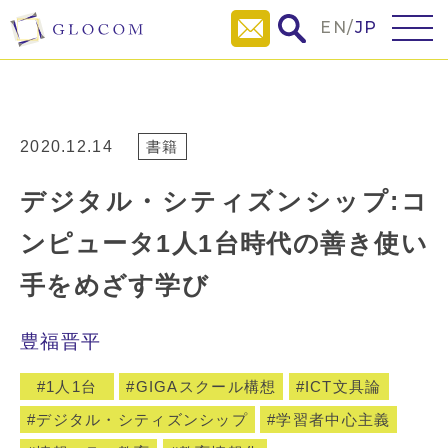
EN
/
JP
2020.12.14
書籍
デジタル・シティズンシップ:コ
ンピュータ1人1台時代の善き使い
手をめざす学び
豊福晋平
1人1台
GIGAスクール構想
ICT文具論
デジタル・シティズンシップ
学習者中心主義