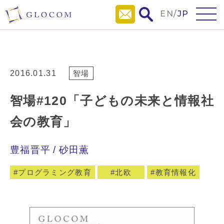
EN
/
JP
2016.01.31
智場
智場#120「子どもの未来と情報社
会の教育」
豊福晋平
砂田薫
プログラミング教育
北欧
教育情報化