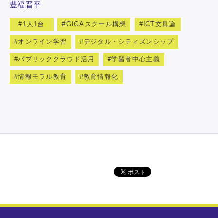
豊福晋平
1人1台
GIGAスクール構想
ICT文具論
オンライン学習
デジタル・シティズンシップ
パブリッククラウド活用
学習者中心主義
情報モラル教育
教育情報化