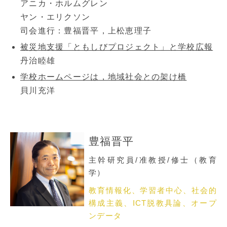
アニカ・ホルムグレン
ヤン・エリクソン
司会進行：豊福晋平，上松恵理子
被災地支援「ともしびプロジェクト」と学校広報
丹治睦雄
学校ホームページは，地域社会との架け橋
貝川充洋
豊福晋平
主幹研究員/准教授/修士（教育
学）
教育情報化、学習者中心、社会的
構成主義、ICT脱教具論、オープ
ンデータ