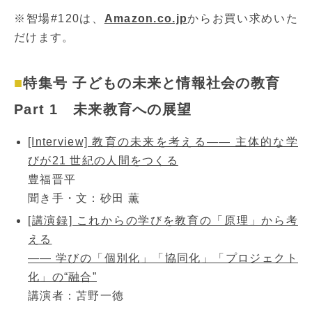
※智場#120は、
Amazon.co.jp
からお買い求めいた
だけます。
特集号 子どもの未来と情報社会の教育
Part 1 未来教育への展望
[Interview] 教育の未来を考える―― 主体的な学
びが21 世紀の人間をつくる
豊福晋平
聞き手・文：砂田 薫
[講演録] これからの学びを教育の「原理」から考
える
―― 学びの「個別化」「協同化」「プロジェクト
化」の“融合”
講演者：苫野一徳