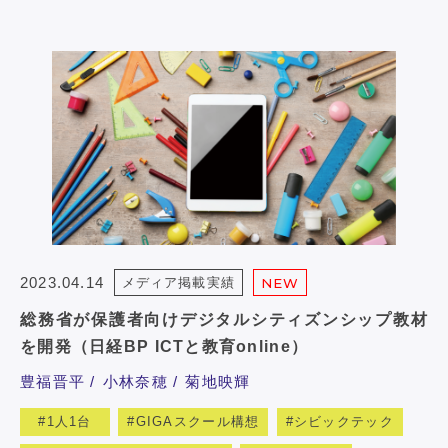
2023.04.14
メディア掲載実績
NEW
総務省が保護者向けデジタルシティズンシップ教材
を開発（日経BP ICTと教育online）
豊福晋平
小林奈穂
菊地映輝
1人1台
GIGAスクール構想
シビックテック