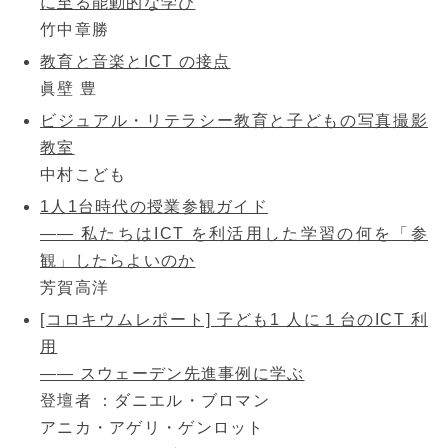
に至る能動的な学び
竹中章勝
教育と音楽とICT の接点
眞壁 豊
ビジュアル・リテラシー教育と子どもの写真撮影
教室
中村こども
1人1台時代の授業参観ガイド
―― 私たちはICT を利活用した学習の何を「参
観」したらよいのか
芳賀高洋
[コロキウムレポート] 子ども1 人に１台のICT 利
用
―― スウェーデン先進事例に学ぶ
登壇者 ：ダニエル・ブロマン
アニカ・アゲリ・ゲンロット