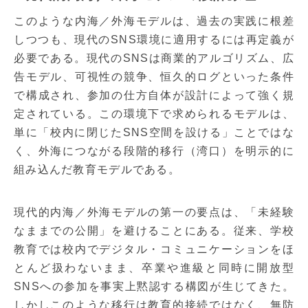
このような内海／外海モデルは、過去の実践に根差
しつつも、現代のSNS環境に適用するには再定義が
必要である。現代のSNSは商業的アルゴリズム、広
告モデル、可視性の競争、恒久的ログといった条件
で構成され、参加の仕方自体が設計によって強く規
定されている。この環境下で求められるモデルは、
単に「校内に閉じたSNS空間を設ける」ことではな
く、外海につながる段階的移行（湾口）を明示的に
組み込んだ教育モデルである。
現代的内海／外海モデルの第一の要点は、「未経験
なままでの公開」を避けることにある。従来、学校
教育では校内でデジタル・コミュニケーションをほ
とんど扱わないまま、卒業や進級と同時に開放型
SNSへの参加を事実上黙認する構図が生じてきた。
しかしこのような移行は教育的接続ではなく、無防