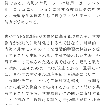
発である。内海／外海モデルの運用には、デジタ
ル・コミュニケーションに関する教員自身の理解
と、失敗を学習資源として扱うファシリテーション
能力が求められる。
青少年SNS規制論が国際的に高まる現在こそ、学校
教育が受動的に周縁化されるのではなく、能動的に
内海／外海モデルのような段階的学習の枠組みを提
示することが求められる。本稿で提示した内海／外
海モデルは完成された処方箋ではなく、規制と教育
を接続し直すための一つの視座である。重要なの
は、青少年のデジタル環境をめぐる議論において、
「規制か放任か」という二項対立を超え、「規制を
いかに教育的機会へと転換するか」という問いを共
有することである。学校教育がこの問いに応答する
ことで初めて、規制は長期的な青少年の成長と社会