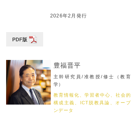
2026年2月発行
PDF版
豊福晋平
主幹研究員/准教授/修士（教育
学）
教育情報化、学習者中心、社会的
構成主義、ICT脱教具論、オープ
ンデータ