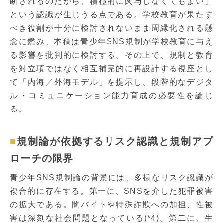
断されるのだから、積極的に関与しなくてもよい」
という認識が生じうる点である。学校教育が果たす
べき役割が十分に検討されないまま周縁化される懸
念に鑑み、本稿は青少年SNS規制が学校教育に与え
る影響を批判的に検討する。その上で、規制と教育
を対立項ではなく相互補完的に再設計する視座とし
て「内海／外海モデル」を提示し、段階的なデジタ
ル・コミュニケーション能力育成の必要性を論じ
る。
規制論が依拠するリスク認識と規制アプ
ローチの限界
青少年SNS規制論の背景には、多様なリスク認識が
複合的に存在する。第一に、SNSを介した犯罪被害
の拡大である。闇バイトや特殊詐欺への加担、性被
害は深刻な社会問題となっている(*4)。第二に、生