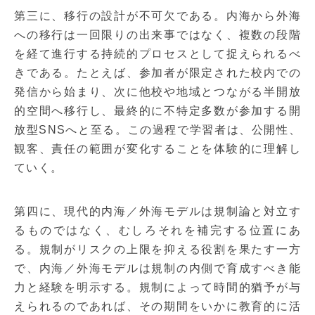
第三に、移行の設計が不可欠である。内海から外海
への移行は一回限りの出来事ではなく、複数の段階
を経て進行する持続的プロセスとして捉えられるべ
きである。たとえば、参加者が限定された校内での
発信から始まり、次に他校や地域とつながる半開放
的空間へ移行し、最終的に不特定多数が参加する開
放型SNSへと至る。この過程で学習者は、公開性、
観客、責任の範囲が変化することを体験的に理解し
ていく。
第四に、現代的内海／外海モデルは規制論と対立す
るものではなく、むしろそれを補完する位置にあ
る。規制がリスクの上限を抑える役割を果たす一方
で、内海／外海モデルは規制の内側で育成すべき能
力と経験を明示する。規制によって時間的猶予が与
えられるのであれば、その期間をいかに教育的に活