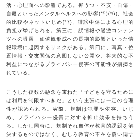
活・心理面への影響である。抑うつ・不安・自傷・
自殺といったメンタルヘルスへの影響(*5)(*6)、社会
的比較やネットいじめ(*7)、誹謗中傷による心理的
負担が挙げられる。第三に、誤情報や過激コンテン
ツへの曝露、価値観形成への長期的影響といった情
報環境に起因するリスクがある。第四に、写真・位
置情報・交友関係の意図しない公開や、将来的な不
利益につながるプライバシー侵害の可能性が指摘さ
れている。
こうした複数の懸念を束ねた「子どもを守るために
は利用を制限すべきだ」という主張には一定の合理
性が認められる。実際、規制は犯罪や依存、いじ
め、プライバシー侵害に対する抑止効果を持ちう
る。しかし同時に、規制それ自体が教育的課題を解
決するものではなく、むしろ教育の不在を覆い隠す