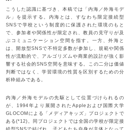
こうした認識に基づき、本稿では「内海／外海モデ
ル」を提示する。内海とは、すなわち限定接続型
SNSで学校という制度的に保護された環境のもと
で、参加者や関係性が限定され、教員の見守りが及
ぶコミュニケーション空間を指す。一方、外海と
は、開放型SNSで不特定多数が参加し、規範や関係
性が流動的で、アルゴリズムや商業的設計が強く影
響する社会的SNS空間を意味する。この二分は価値
判断ではなく、学習環境の性質を区別するための分
析枠組みである。
内海／外海モデルの先駆として位置づけられるの
が、1994年より展開されたAppleおよび国際大学
GLOCOMによる「メディアキッズ」プロジェクトで
ある(*12)。同プロジェクトでは全国の学校が限定接
続型SNSで結ばれ、子どもたち自身が主体となって