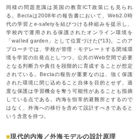
同様の問題意識は英国の教育ICT政策にも見られ
る。Bectaは2008年の報告書において、Web2.0時
代の学習とe-safetyを結びつける枠組みを提示し、
学校内で運用される保護されたオンライン環境を
「walled garden」として位置づけた(*13)。このア
プローチでは、学校が管理・モデレートする閉域環
境を学習の出発点としつつ、公共のWeb空間で必要
となる判断力や責任を段階的に育成することが想定
されている。Bectaの報告が重要なのは、強く保護
された環境に閉じ込めること自体を目的とせず、過
度な保護は学習機会を奪う可能性があることも指摘
している点である。内海を恒常的避難所とするので
はなく、外海への移行を含めて設計すべきであると
いう含意を持つ。
現代的内海／外海モデルの設計原理