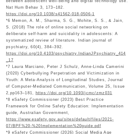
between adolescent well-being and digital technology use.
Nat Hum Behav 3, 173–182.
https://doi.org/10.1038/s41562-018-0506-1
*6 Memon, A. M., Sharma, S. G., Mohite, S. S., & Jain,
S. (2018) The role of online social networking on
deliberate self-harm and suicidality in adolescents: A
systematized review of literature. Indian journal of
psychiatry, 60(4), 384–392.
https://doi.org/10.4103/psychiatry.IndianJPsychiatry_414
_17
*7 Laura Marciano, Peter J Schulz, Anne-Linda Camerini
(2020) Cyberbullying Perpetration and Victimization in
Youth: A Meta-Analysis of Longitudinal Studies, Journal
of Computer-Mediated Communication, Volume 25, Issue
2,pp163–181,
https://doi.org/10.1093/jcmc/zmz031
*8 eSafety Commissioner (2023) Best Practice
Framework for Online Safety Education: Implementation
guide, Australian Government,
https://www.esafety.gov.au/sites/default/files/2021-
07/BPF%20-%20Implementation%20guide.pdf
*9 eSafety Commissioner (2026) Social Media Age