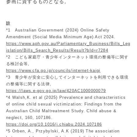
参画に資するものとなる。
註
*1 Australian Government (2024) Online Safety
Amendment (Social Media Minimum Age) Act 2024.
https://www.aph.gov.au/Parliamentary_Business/Bills_Leg
islation/Bills_Search_Results/Result?bId=r7284
*2 こども家庭庁・青少年インターネット環境の整備等に関す
る検討会等,
https://www.cfa.go.jp/councils/internet-kaigi
*3 青少年が安全に安心してインターネットを利用できる環境
の整備等に関する法律,
https://laws.e-gov.go.jp/law/420AC1000000079
*4 Walsh,K. et al (2025) Prevalence and characteristics
of online child sexual victimization: Findings from the
Australian Child Maltreatment Study. Child abuse &
neglect, 160, 107186.
https://doi.org/10.1016/j.chiabu.2024.107186
*5 Orben, A., Przybylski, A.K (2019) The association