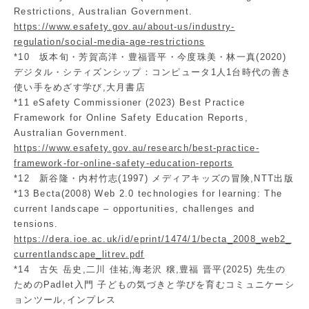
Restrictions, Australian Government.
https://www.esafety.gov.au/about-us/industry-
regulation/social-media-age-restrictions
*10 坂本旬・芳賀高洋・豊福晋平・今度珠美・林一真(2020)
デジタル・シティズンシップ：コンピュータ1人1台時代の善き
使い手をめざす学び,大月書店
*11 eSafety Commissioner (2023) Best Practice
Framework for Online Safety Education Reports,
Australian Government.
https://www.esafety.gov.au/research/best-practice-
framework-for-online-safety-education-reports
*12 新谷隆・内村竹志(1997) メディアキッズの冒険,NTT出版
*13 Becta(2008) Web 2.0 technologies for learning: The
current landscape – opportunities, challenges and
tensions.
https://dera.ioe.ac.uk/id/eprint/1474/1/becta_2008_web2_
currentlandscape_litrev.pdf
*14 古矢 岳史,二川 佳祐,海老沢 穣,豊福 晋平(2025) 先生の
ためのPadlet入門 子どもの気づきと学びを育むコミュニケーシ
ョンツール,インプレス