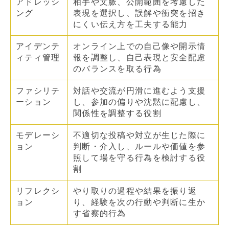
アドレッシ
相手や文脈、公開範囲を考慮した
ング
表現を選択し、誤解や衝突を招き
にくい伝え方を工夫する能力
アイデンテ
オンライン上での自己像や開示情
ィティ管理
報を調整し、自己表現と安全配慮
のバランスを取る行為
ファシリテ
対話や交流が円滑に進むよう支援
ーション
し、参加の偏りや沈黙に配慮し、
関係性を調整する役割
モデレーシ
不適切な投稿や対立が生じた際に
ョン
判断・介入し、ルールや価値を参
照して場を守る行為を検討する役
割
リフレクシ
やり取りの過程や結果を振り返
ョン
り、経験を次の行動や判断に生か
す省察的行為