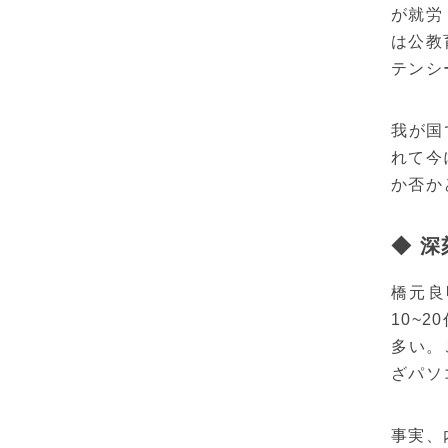
が就労
は公教
テンシ
我が国
れて今
か否か
◆ 
橋元良
10~
多い。
ざパソ
事実、