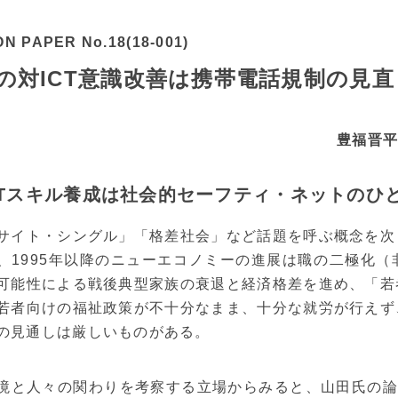
ON PAPER No.18(18-001)
の対ICT意識改善は携帯電話規制の見
豊福晋平
ICTスキル養成は社会的セーフティ・ネットのひ
サイト・シングル」「格差社会」など話題を呼ぶ概念を次
、1995年以降のニューエコノミーの進展は職の二極化
可能性による戦後典型家族の衰退と経済格差を進め、「若
若者向けの福祉政策が不十分なまま、十分な就労が行えず
の見通しは厳しいものがある。
境と人々の関わりを考察する立場からみると、山田氏の論