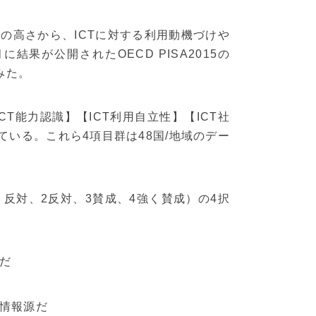
の高さから、ICTに対する利用動機づけや
結果が公開されたOECD PISA2015の
みた。
CT能力認識】【ICT利用自立性】【ICT社
いる。これら4項目群は48国/地域のデー
く反対、2反対、3賛成、4強く賛成）の4択
だ
情報源だ