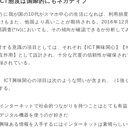
対ICT態度は国際的にもネガティブ
うに我が国の10代がスマホ中心の生活になれば、利用頻度
けもまた、他国より高いことが期待される。2016年12月に
活用調査(*iv)においても、その傾向が確認できるか分析して
に対する意識の項目としては、それぞれ【ICT興味関心】【I
互作用】として設計され、十分な尺度の信頼性が確保されて
録されている。
、ICT興味関心の項目は次のような問いが含まれ、（1強
する。
ンターネットで社会的つながりを持つことはとても有益
ジタル機器を使うのが好きだ
味ある情報を入手するにはインターネットは素晴らしい