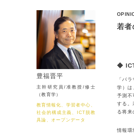
OPINI
若者
◆ 
豊福晋平
「パラ
主幹研究員/准教授/修士
学）は
（教育学）
予測不
する。
教育情報化、学習者中心、
る将来
社会的構成主義、ICT脱教
具論、オープンデータ
情報環