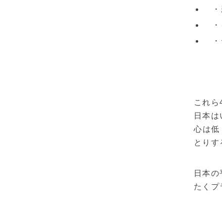
・新
・イ
・デ
これら
日本は
心は低
とりす
日本の
たくプ