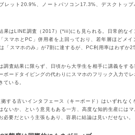
ブレット20.9%、ノートパソコン17.3%、デスクトッ
結果はLINE調査（2017）(*iii)にも見られる。日常
「スマホとPC」併用者を上回っており、若年層ほどメイ
では「スマホのみ」が7割に達するが、PC利用率はわずか2
は調査結果に限らず、日頃から大学生を相手に講義をする
ーボードタイピングの代わりにスマホのフリック入力でレ
きている。
依拠する古いインタフェース（キーボード）はいずれなく
はないか、という意見もある一方、高度な知的生産にはマ
お必要だという主張もあり、容易に結論は見いだせない。