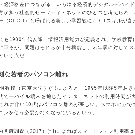
・経済格差につながる、いわゆる経済的デジタルデバイド
育が担う社会的セーフティ・ネットのひとつと考えられ、2
ー（OECD）と呼ばれる新しい学習観にもICTスキルが含
でも1980年代以降、情報活用能力が定義され、学校教
に至るが、問題はそれらが十分機能し、若年層に対してス
という点だ。
深刻な若者のパソコン離れ
明教授（東京大学）(*i)によると、1995年以降5年
20代でモバイル端末を通じたインターネットの利用時間が
これに伴い10代はパソコン離れが著しい。スマホのみで
コンを使う必要がなくなっているという。
内閣府調査（2017）(*ii)によればスマートフォン利用率は