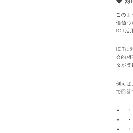
◆ 
このよ
価値づ
ICT
ICT
会的相
タが登
例えば
で回答
・イ
・デ
・興