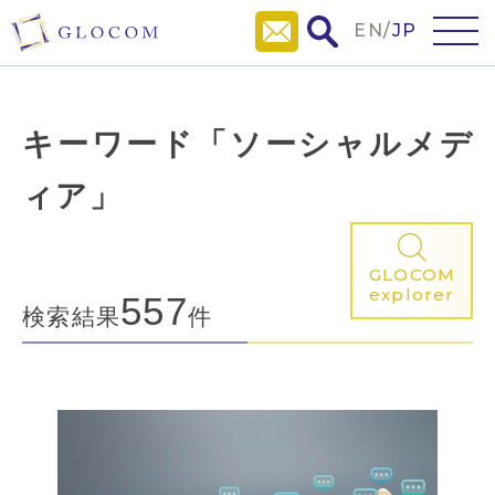
EN
/
JP
キーワード「ソーシャルメデ
ィア」
GLOCOM
explorer
557
検索結果
件