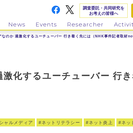
調査委託・共同研究を
お考えの皆様へ
News
Events
Researcher
Activi
”なのか 過激化するユーチューバー 行き着く先には（NHK事件記者取材no
 過激化するユーチューバー 行き
シャルメディア
ネットリテラシー
ネット炎上
ネッ