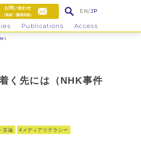
お問い合わせ
EN
/
JP
（取材・講演依頼）
ties
Publications
Access
te）
着く先には（NHK事件
ト言論
メディアリテラシー