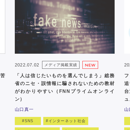
2022.07.02
20
メディア掲載実績
NEW
息苦
「人は信じたいものを選んでしまう」総務
フ
省のニセ・誤情報に騙されないための教材
追
がわかりやすい（FNNプライムオンライ
台
ン）
ュ
山口真一
山
SNS
インターネット社会