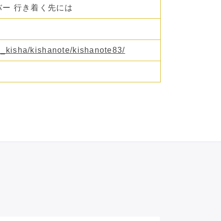
バー 行き着く先には
n_kisha/kishanote/kishanote83/