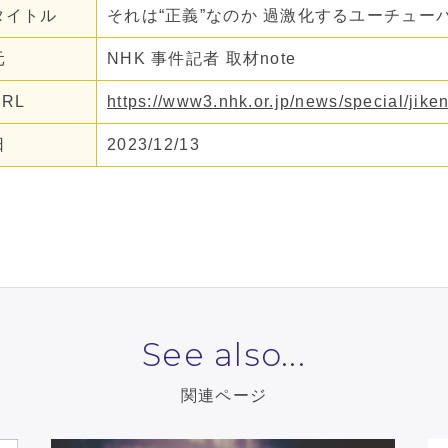
タイトル
それは“正義”なのか 過激化するユーチュー
元
NHK 事件記者 取材note
RL
https://www3.nhk.or.jp/news/special/jike
日
2023/12/13
See also...
関連ページ