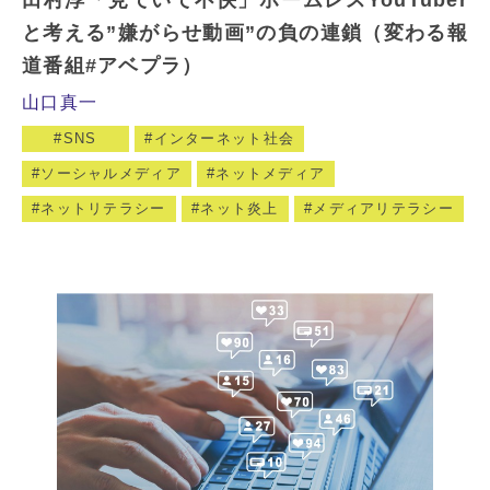
田村淳「見ていて不快」ホームレスYouTuber
と考える”嫌がらせ動画”の負の連鎖（変わる報
道番組#アベプラ）
山口真一
SNS
インターネット社会
ソーシャルメディア
ネットメディア
ネットリテラシー
ネット炎上
メディアリテラシー