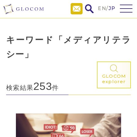
EN
/
JP
キーワード「メディアリテラ
シー」
GLOCOM
explorer
253
検索結果
件