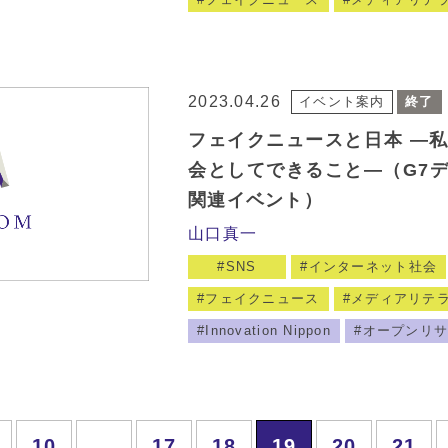
2023.04.26
イベント案内
終了
フェイクニュースと日本 ―
会としてできること―（G7
関連イベント）
山口真一
SNS
インターネット社会
フェイクニュース
メディアリテ
Innovation Nippon
オープンリ
10
...
17
18
19
20
21