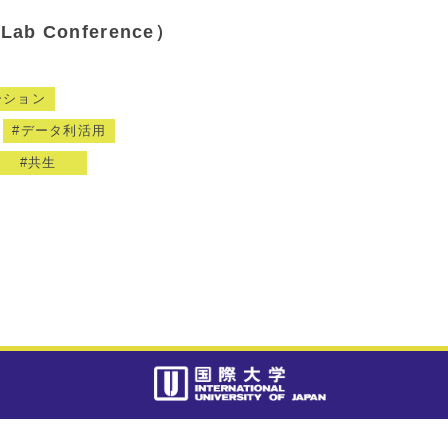
b Conference）
ーション
データ利活用
共生