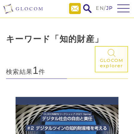
EN
/
JP
キーワード「知的財産」
GLOCOM
explorer
1
検索結果
件