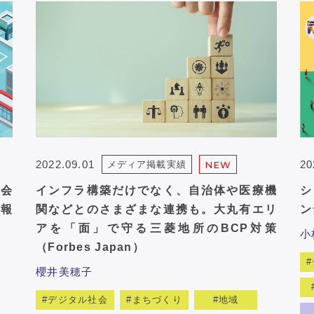
2022.09.01
20
メディア掲載実績
NEW
会
インフラ構築だけでなく、自治体や医療機
シ
情報
関などとのさまざまな連携も。大丸有エリ
ン
アを「面」で守る三菱地所のBCP対策
小
（Forbes Japan）
櫻井美穂子
デジタル社会
まちづくり
地域