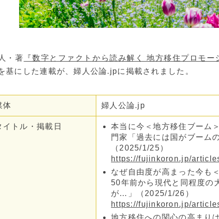
人・著
『数字とファクトから読み解く 地方移住プロモー
を基にした連載が、婦人公論.jpに掲載されました。
媒体
婦人公論.jp
タイトル・掲載日
本当に今＜地方移住ブーム
門家「過去には国がブーム
（2025/1/25）
https://fujinkoron.jp/articl
なぜ自由度が高まった今も
50年前から現代と同程度の
が…」（2025/1/26）
https://fujinkoron.jp/articl
地方移住への関心の高まり