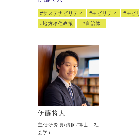
サステナビリティ
モビリティ
モビ
地方移住政策
自治体
伊藤将人
主任研究員/講師/博士（社
会学）