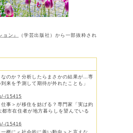
ション』
（学芸出版社）から一部抜粋され
＞なのか？分析したらまさかの結果が…専
の到来を予測して期待が外れたことも」
es/-/15415
＜仕事＞が移住を妨げる？専門家「実は約
大都市在住者が地方暮らしを望んでいる
es/-/15416
は一概に＜社会的に善い動向＞と言えな