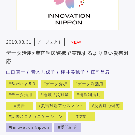
2019.03.31
プロジェクト
NEW
データ活用×産官学民連携で実現するより良い災害対
応
山口真一
青木志保子
櫻井美穂子
庄司昌彦
Society 5.0
データ分析
データ利活用
データ活用
地域防災対策
情報利活用
災害
災害対応アセスメント
災害対応研究
災害時コミュニケーション
防災
Innovation Nippon
委託研究