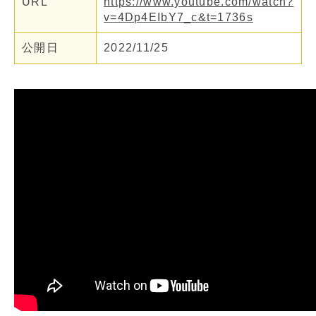
URL
https://www.youtube.com/watch?
v=4Dp4EIbY7_c&t=1736s
公開日
2022/11/25