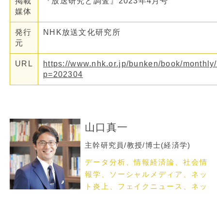
掲載
『放送研究と調査』2023年4月号
媒体
発行
NHK放送文化研究所
元
URL
https://www.nhk.or.jp/bunken/book/monthly
p=202304
山口真一
主幹研究員/教授/博士(経済学)
データ分析、情報経済論、社会情
報学、ソーシャルメディア、ネッ
ト炎上、フェイクニュース、ネッ
トメディア論