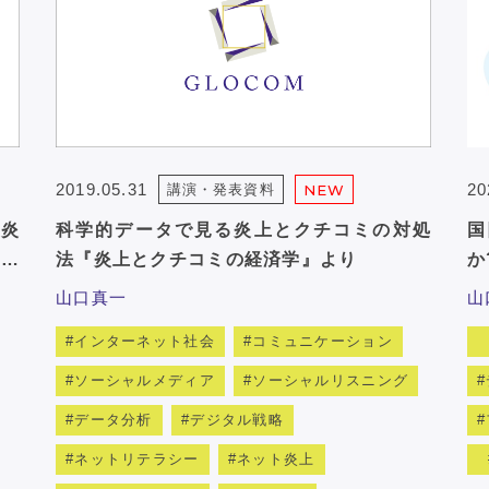
2019.05.31
20
講演・発表資料
NEW
炎
科学的データで見る炎上とクチコミの対処
国
…
法『炎上とクチコミの経済学』より
か
山口真一
山
インターネット社会
コミュニケーション
ソーシャルメディア
ソーシャルリスニング
データ分析
デジタル戦略
ネットリテラシー
ネット炎上