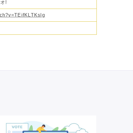
オ!
tch?v=TEifKLTKslg