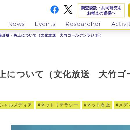
調査委託・共同研究を
お考えの皆様へ
News
Events
Researcher
Activi
世論形成・炎上について（文化放送 大竹ゴールデンラジオ!）
炎上について（文化放送 大竹ゴ
シャルメディア
ネットリテラシー
ネット炎上
メデ