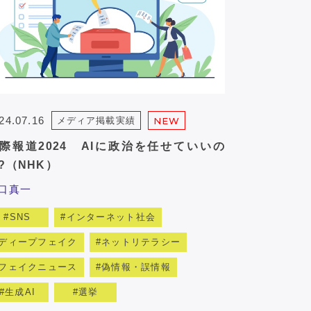
24.07.16
メディア掲載実績
NEW
際報道2024 AIに政治を任せていいの
?（NHK）
口真一
SNS
インターネット社会
ディープフェイク
ネットリテラシー
フェイクニュース
偽情報・誤情報
生成AI
選挙