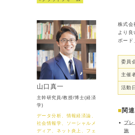
株式会
より良
ボード
委員
主催
山口真一
活動
主幹研究員/教授/博士(経済
学)
関連
データ分析、情報経済論、
プレ
社会情報学、ソーシャルメ
ディア、ネット炎上、フェ
施