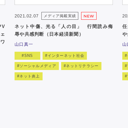
2021.02.07
20
メディア掲載実績
NEW
PV
ネット中傷、光る「人の目」 行間読み侮
任
ェ
辱や共感判断（日本経済新聞）
や
ワ
山口真一
山
SNS
インターネット社会
ソーシャルメディア
ネットリテラシー
ネット炎上