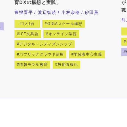
育DXの構想と実践」
が
戦
豊福晋平
渡辺智暁
小林奈穂
砂田薫
前
1人1台
GIGAスクール構想
ム
ICT文具論
オンライン学習
デジタル・シティズンシップ
パブリッククラウド活用
学習者中心主義
情報モラル教育
教育情報化