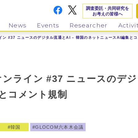
調査委託・共同研究を
お考えの皆様へ
News
Events
Researcher
Activi
イン #37 ニュースのデジタル流通とAI – 韓国のネットニュースAI編集と
ンライン #37 ニュースのデジ
集とコメント規制
韓国
GLOCOM六本木会議