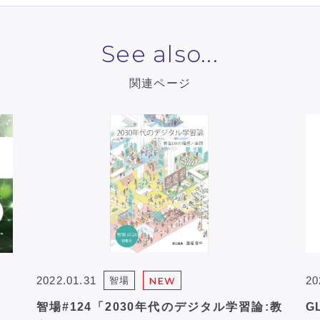
See also...
関連ページ
2022.01.31
20
智場
NEW
」
智場#124「2030年代のデジタル学習論:教
G