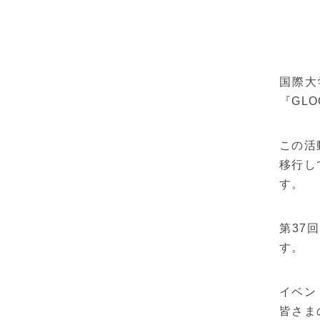
国際大
『GL
この活
移行し
す。
第37
す。
イベン
皆さま