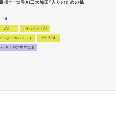
目指す“世界AI三大強国”入りのための挑
川徹
AI
ガバメントAI
デジタルガバメント
生成AI
GLOCOM六本木会議