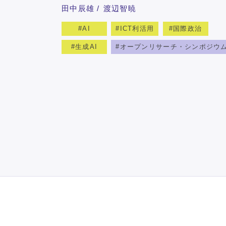
田中辰雄
渡辺智暁
AI
ICT利活用
国際政治
生成AI
オープンリサーチ・シンポジウ