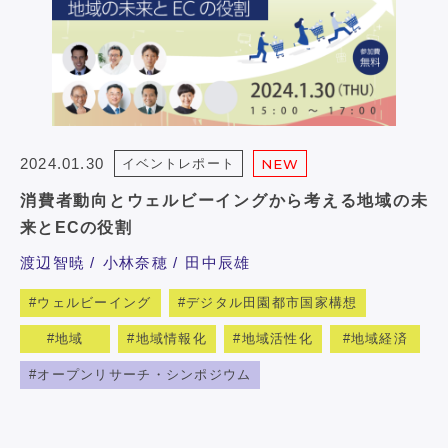
2024.01.30
イベントレポート
NEW
消費者動向とウェルビーイングから考える地域の未
来とECの役割
渡辺智暁
小林奈穂
田中辰雄
ウェルビーイング
デジタル田園都市国家構想
地域
地域情報化
地域活性化
地域経済
オープンリサーチ・シンポジウム