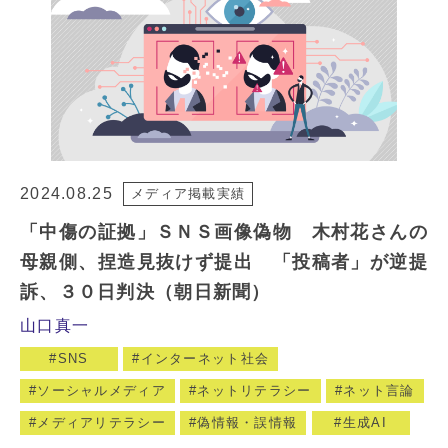
2024.08.25
メディア掲載実績
「中傷の証拠」ＳＮＳ画像偽物 木村花さんの
母親側、捏造見抜けず提出 「投稿者」が逆提
訴、３０日判決（朝日新聞）
山口真一
SNS
インターネット社会
ソーシャルメディア
ネットリテラシー
ネット言論
メディアリテラシー
偽情報・誤情報
生成AI