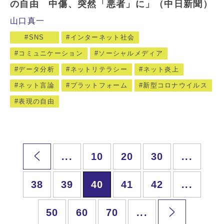
の自由 中傷、突然「悪者」に」（中日新聞）
山口真一
SNS
インターネット社会
コミュニケーション
ソーシャルメディア
データ分析
ネットリテラシー
ネット炎上
ネット言論
プラットフォーム
新型コロナウイルス
表現の自由
...
10
20
30
...
38
39
40
41
42
...
50
60
70
...