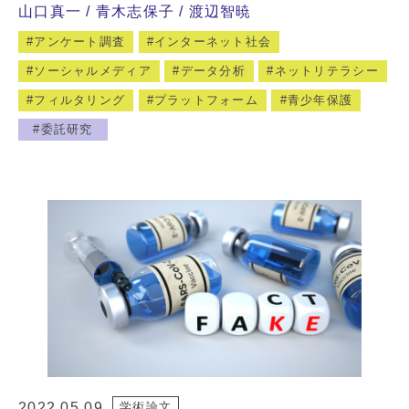
山口真一
青木志保子
渡辺智暁
アンケート調査
インターネット社会
ソーシャルメディア
データ分析
ネットリテラシー
フィルタリング
プラットフォーム
青少年保護
委託研究
2022.05.09
学術論文