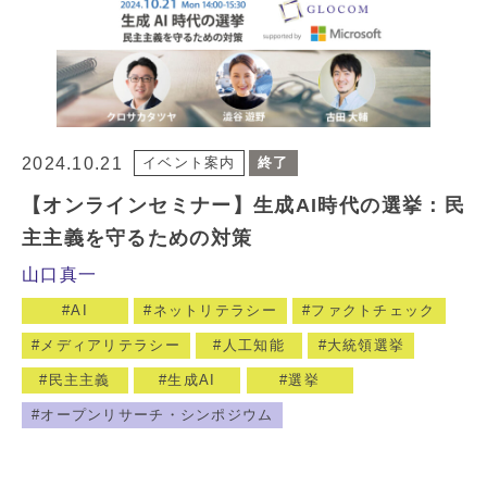
2024.10.21
イベント案内
終了
【オンラインセミナー】生成AI時代の選挙：民
主主義を守るための対策
山口真一
AI
ネットリテラシー
ファクトチェック
メディアリテラシー
人工知能
大統領選挙
民主主義
生成AI
選挙
オープンリサーチ・シンポジウム