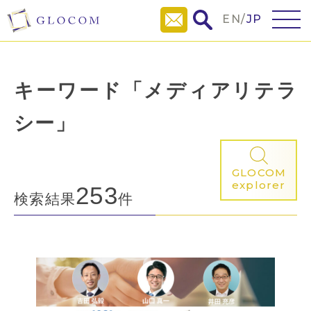
EN
/
JP
キーワード「メディアリテラ
シー」
GLOCOM
explorer
253
検索結果
件