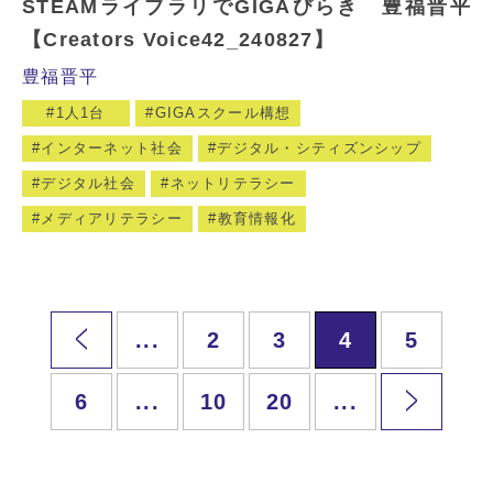
STEAMライブラリでGIGAびらき 豊福晋平
【Creators Voice42_240827】
豊福晋平
1人1台
GIGAスクール構想
インターネット社会
デジタル・シティズンシップ
デジタル社会
ネットリテラシー
メディアリテラシー
教育情報化
...
2
3
4
5
6
...
10
20
...