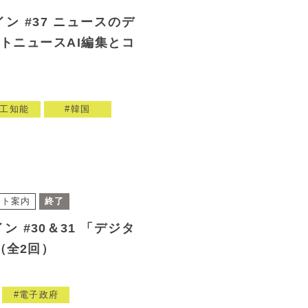
ン #37 ニュースのデ
ットニュースAI編集とコ
工知能
韓国
ント案内
終了
ン #30＆31 「デジタ
（全2回）
電子政府