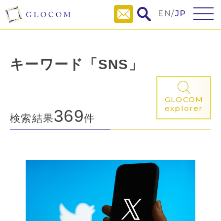
EN
/
JP
キーワード「SNS」
GLOCOM
explorer
369
検索結果
件