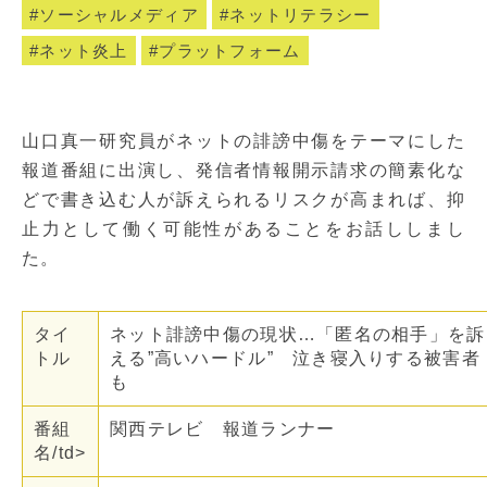
ソーシャルメディア
ネットリテラシー
ネット炎上
プラットフォーム
山口真一研究員がネットの誹謗中傷をテーマにした
報道番組に出演し、発信者情報開示請求の簡素化な
どで書き込む人が訴えられるリスクが高まれば、抑
止力として働く可能性があることをお話ししまし
た。
タイ
ネット誹謗中傷の現状…「匿名の相手」を訴
トル
える”高いハードル” 泣き寝入りする被害者
も
番組
関西テレビ 報道ランナー
名/td>