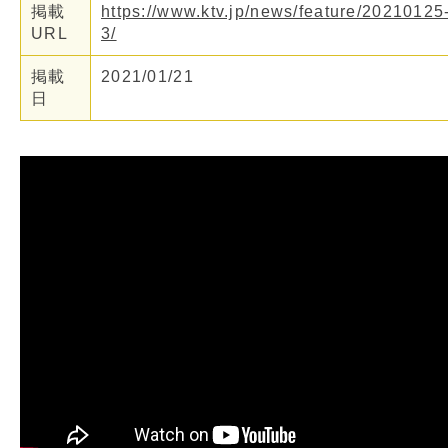
掲載
https://www.ktv.jp/news/feature/20210125
URL
3/
掲載
2021/01/21
日