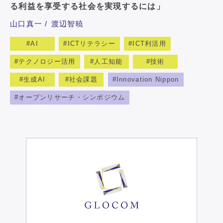
る利益を享受する社会を実現するには」
山口真一
渡辺智暁
AI
ICTリテラシー
ICT利活用
テクノロジー活用
人工知能
技術
生成AI
社会課題
Innovation Nippon
オープンリサーチ・シンポジウム