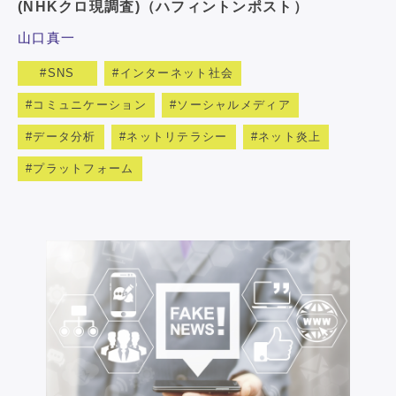
(NHKクロ現調査)（ハフィントンポスト）
山口真一
SNS
インターネット社会
コミュニケーション
ソーシャルメディア
データ分析
ネットリテラシー
ネット炎上
プラットフォーム