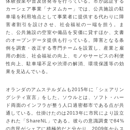
体験授業や普及啓発等を行っている。市が認証する
カーシェア事業「ナヌムカー」では、公共施設の駐
車場を利用地点として事業者に提供する代わりに障
害者割引を設けさせ、社会福祉の一端を担う。ま
た、公共施設の空室や備品を安価に貸すほか、文書
のオープンデータ提供も行っている。障害となる条
例を調査・改正する専門チームを設置し、産業と雇
用の創出、社会福祉の向上、モノやサービスの利便
性向上、駐車場不足や渋滞の解消、環境保護等の効
果を見込んでいる。
オランダのアムステルダムも2015年に「シェアリン
グシティ宣言」をした。ソウルとは、ソフト・ハー
ド両面のインフラが整う人口過密都市である点が共
通している。仕掛けたのは2013年に市民により設立
された「ShareNL」である。彼らの意識調査で84%
の市民がシェアに積極的だと分かり、2009年からス