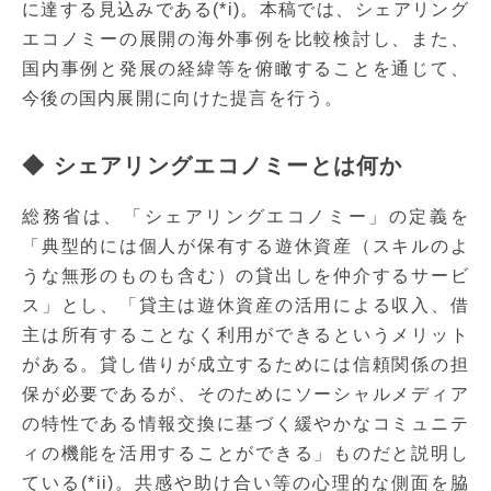
に達する見込みである(*i)。本稿では、シェアリング
エコノミーの展開の海外事例を比較検討し、また、
国内事例と発展の経緯等を俯瞰することを通じて、
今後の国内展開に向けた提言を行う。
◆ シェアリングエコノミーとは何か
総務省は、「シェアリングエコノミー」の定義を
「典型的には個人が保有する遊休資産（スキルのよ
うな無形のものも含む）の貸出しを仲介するサービ
ス」とし、「貸主は遊休資産の活用による収入、借
主は所有することなく利用ができるというメリット
がある。貸し借りが成立するためには信頼関係の担
保が必要であるが、そのためにソーシャルメディア
の特性である情報交換に基づく緩やかなコミュニテ
ィの機能を活用することができる」ものだと説明し
ている(*ii)。共感や助け合い等の心理的な側面を脇