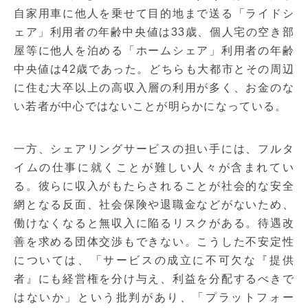
自家用車に他人を乗せて目的地まで送る「ライドシ
ェア」利用者の年齢中央値は33歳、個人宅の空き部
屋等に他人を泊める「ホームシェア」利用者の年齢
中央値は42歳であった。どちらも大都市とその周辺
に住む大卒以上の高収入層の利用が多く、お金のな
い若者が中心ではないことが明らかになっている。
一方、シェアリングサービスの担い手には、フルタ
イムの仕事に就くことが難しい人々が含まれてい
る。彼らに収入がもたらされることが社会的な安全
網となる反面、社会保険や退職金などがないため、
働けなくなると無収入に陥るリスクがある。待遇改
善を求める団体交渉もできない。こうした不安定性
については、「サービスの成立に不可欠な『提供
者』にも経営権を分け与え、利益を分配するべきで
はないか」という批判があり、「プラットフォー