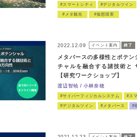
スマートシティ
デジタルツイン
メタ観光
仮想現実
2022.12.09
イベント案内
終了
メタバースの多様性とポテンシ
チャルを融合する諸技術と 
【研究ワークショップ】
渡辺智暁
小林奈穂
サイバーフィジカルシステム
ス
デジタルツイン
メタバース
2021.12.23
イベント案内
終了