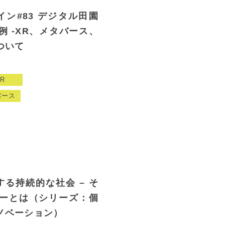
イン#83 デジタル田園
 -XR、メタバース、
ついて
R
バース
する持続的な社会 – そ
ーとは（シリーズ：個
ノベーション）